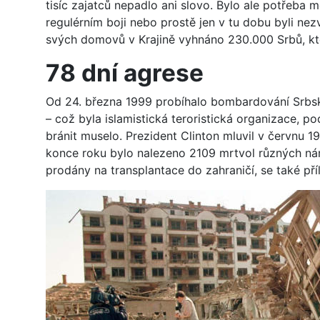
tisíc zajatců nepadlo ani slovo. Bylo ale potřeba
regulérním boji nebo prostě jen v tu dobu byli nez
svých domovů v Krajině vyhnáno 230.000 Srbů, kteř
78 dní agrese
Od 24. března 1999 probíhalo bombardování Srbsk
– což byla islamistická teroristická organizace,
bránit muselo. Prezident Clinton mluvil v červnu 
konce roku bylo nalezeno 2109 mrtvol různých nár
prodány na transplantace do zahraničí, se také příl