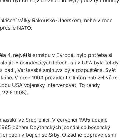
o mělo být co nejvíce zničeno. Byly použity i bomby
vyhlášení války Rakousko-Uherskem, nebo v roce
 přesile NATO.
a 4. největší armádu v Evropě, bylo potřeba si
la již v osmdesátých letech, a i v USA byla tehdy
az padl, Varšavská smlouva byla rozpuštěna. Svět
lkáně. V roce 1993 prezident Clinton nabízel vůdci
 budou USA vojensky intervenovat. To tehdy
 22.6.1998).
n masakr ve Srebrenici. V červenci 1995 údajně
ci 1995 během Daytonských jednání se bosenský
nici padli v bojích se Srby. O žádné popravě osmi