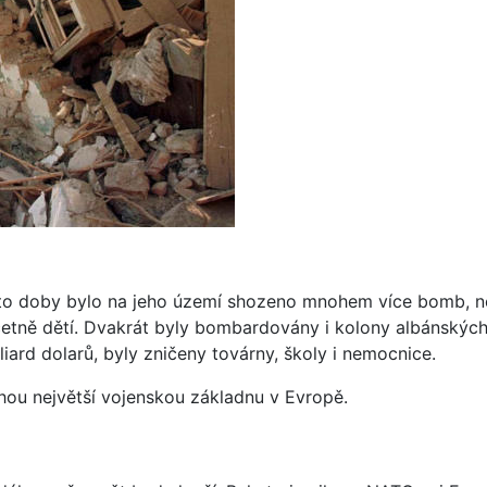
o doby bylo na jeho území shozeno mnohem více bomb, než 
ů včetně dětí. Dvakrát byly bombardovány i kolony albánský
liard dolarů, byly zničeny továrny, školy i nemocnice.
hou největší vojenskou základnu v Evropě.