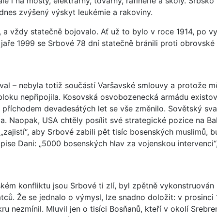
le i na mosty, elektrárny, továrny, rafinerie a školy. Srbsk
dnes zvýšený výskyt leukémie a rakoviny.
, a vždy statečně bojovalo. Ať už to bylo v roce 1914, po 
jaře 1999 se Srbové 78 dní statečně bránili proti obrovské
l – nebyla totiž součástí Varšavské smlouvy a protože měl
bloku nepřipojila. Kosovská osvobozenecká armádu existova
 S příchodem devadesátých let se vše změnilo. Sovětský sv
ba. Naopak, USA chtěly posílit své strategické pozice na Ba
„zajistí“, aby Srbové zabili pět tisíc bosenských muslimů,
pise Dani: „5000 bosenských hlav za vojenskou intervenci“,
ském konfliktu jsou Srbové ti zlí, byl zpětně vykonstruová
tců. Že se jednalo o výmysl, lze snadno doložit: v prosin
nezmínil. Mluvil jen o tisíci Bosňanů, kteří v okolí Srebre