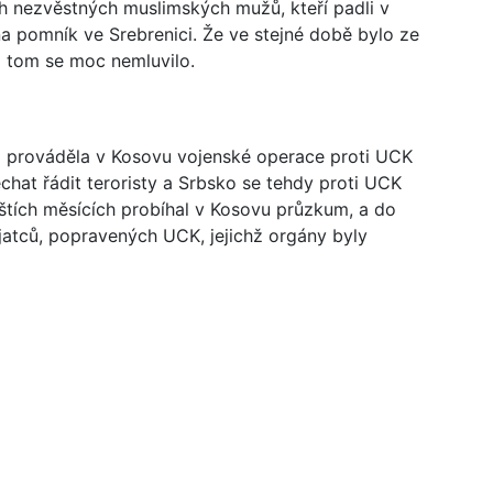
ch nezvěstných muslimských mužů, kteří padli v
na pomník ve Srebrenici. Že ve stejné době bylo ze
o tom se moc nemluvilo.
 prováděla v Kosovu vojenské operace proti UCK
hat řádit teroristy a Srbsko se tehdy proti UCK
íštích měsících probíhal v Kosovu průzkum, a do
atců, popravených UCK, jejichž orgány byly