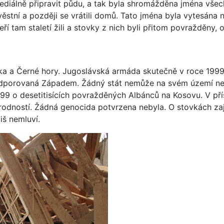
 mediálně připravit půdu, a tak byla shromážděna jména vše
věstní a později se vrátili domů. Tato jména byla vytesána 
í tam staletí žili a stovky z nich byli přitom povražděny, 
a a Černé hory. Jugoslávská armáda skutečně v roce 1999
 podporovaná Západem. Žádný stát nemůže na svém území nec
1999 o desetitisících povražděných Albánců na Kosovu. V př
odností. Žádná genocida potvrzena nebyla. O stovkách zaj
iš nemluví.