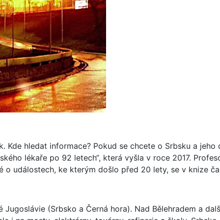
nak. Kde hledat informace? Pokud se chcete o Srbsku a jeho
kého lékaře po 92 letech“, která vyšla v roce 2017. Profe
é o událostech, ke kterým došlo před 20 lety, se v knize ča
 Jugoslávie (Srbsko a Černá hora). Nad Bělehradem a dal