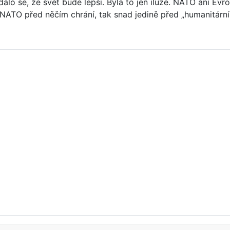
lo se, že svět bude lepší. Byla to jen iluze. NATO ani Evr
v NATO před něčím chrání, tak snad jedině před „humanitár