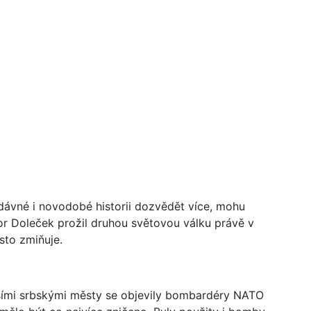
 dávné i novodobé historii dozvědět více, mohu
sor Doleček prožil druhou světovou válku právě v
sto zmiňuje.
šími srbskými městy se objevily bombardéry NATO