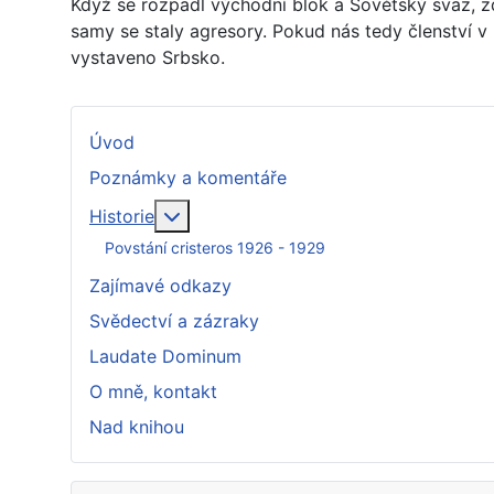
Když se rozpadl východní blok a Sovětský svaz, zdá
samy se staly agresory. Pokud nás tedy členství 
vystaveno Srbsko.
Úvod
Poznámky a komentáře
Více o: Historie
Historie
Povstání cristeros 1926 - 1929
Zajímavé odkazy
Svědectví a zázraky
Laudate Dominum
O mně, kontakt
Nad knihou