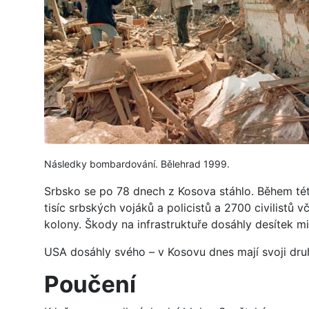
Následky bombardování. Bělehrad 1999.
Srbsko se po 78 dnech z Kosova stáhlo. Během tét
tisíc srbských vojáků a policistů a 2700 civilist
kolony. Škody na infrastruktuře dosáhly desítek mi
USA dosáhly svého – v Kosovu dnes mají svoji dru
Poučení