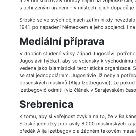
a 78 dní shazovaly bomby nejen na vojenské cíle, a
s ochuzeným uranem – v místech jejich dopadů je 
Srbsko se ve svých dějinách zatím nikdy nevzdalo
1941, po napadení Německem a jeho spojenci. I na 
Mediální příprava
V dobách studené války Západ Jugoslávii potřebova
Jugoslávii hýčkat, aby se vojensky k východnímu 
vedena jako islamistická teroristická organizace.
se stal jednopolárním. Jugoslávie již nebyla potře
bosenských muslimů (Alija Izetbegović), že pokud 
Izetbegović odmítl (viz článek v Sarajevském časo
Srebrenica
K tomu, aby si veřejnost zvykla na to, že v Balkán
Srbské jednotky popravily 8.000 muslimských zaja
předák Alija Izetbegović a žádném takovém masakru 