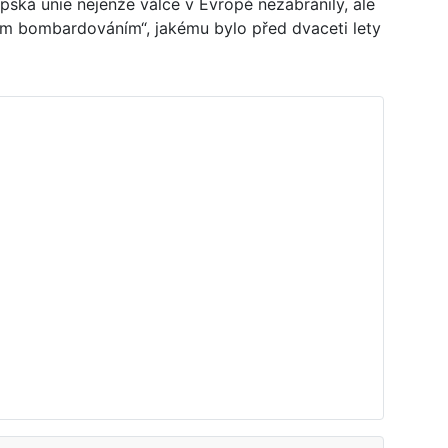
opská unie nejenže válce v Evropě nezabránily, ale
ním bombardováním“, jakému bylo před dvaceti lety