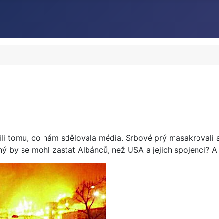
ěřili tomu, co nám sdělovala média. Srbové prý masakrovali 
by se mohl zastat Albánců, než USA a jejich spojenci? A t